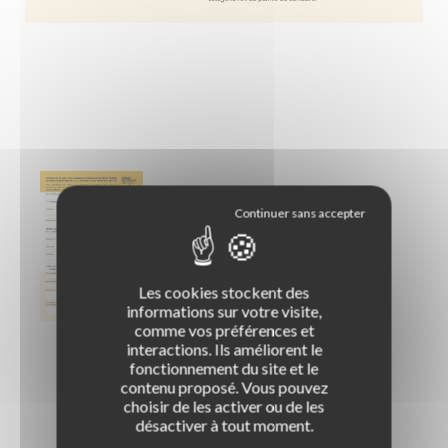
LA BOUTIQUE DES PROS
Les cookies stockent des
Permis B / Conduite accompagnée
informations sur votre visite,
Remorque
LE CLUB ROUSSEAU
comme vos préférences et
Qu'est-ce que le Club Rousseau ?
interactions. Ils améliorent le
Post-permis / Prévention
Pourquoi rejoindre le Club Rousseau ?
fonctionnement du site et le
LES SIMULATEURS
S'équiper d'un simulateur de conduite
contenu proposé. Vous pouvez
Titre pro ECSR
Gagner en visibilité
choisir de les activer ou de les
Le simulateur voiture Oscar 2
NOTRE HISTOIRE
Une entreprise et des hommes
désactiver à tout moment.
Piétons / Vélo & EDPM / ASSR
Être accompagné
Le simulateur handi