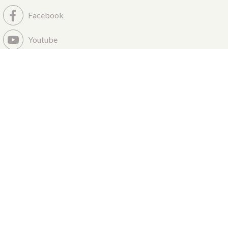
Facebook
Youtube
Tiktok
Twitch
LinkedIn
Instagram
CODES ROUSSEAU
1 rue Albert Einstein
85340 Les Sables d’Olonne