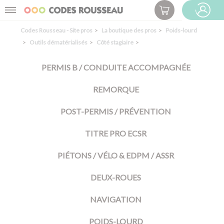
Panneau de gestion des cookies
Menu
ESPACE PRO
Codes Rousseau - Site pros
La boutique des pros
Poids-lourd
Outils dématérialisés
Côté stagiaire
PERMIS B / CONDUITE ACCOMPAGNÉE
REMORQUE
POST-PERMIS / PRÉVENTION
TITRE PRO ECSR
PIÉTONS / VÉLO & EDPM / ASSR
DEUX-ROUES
NAVIGATION
POIDS-LOURD