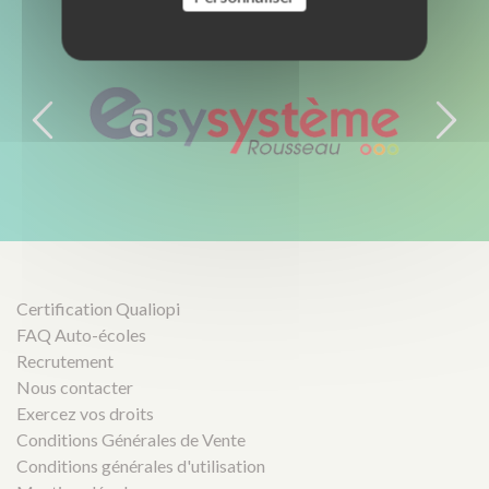
PROFESSIONNELS
NOS FORMATIONS
La team Club
Préparation aux CACES
FAQ Club
SST / AIPR / Habilitation électrique
Textile et bagagerie Club Rousseau
Certification Qualiopi
FAQ Auto-écoles
Recrutement
Nous contacter
Exercez vos droits
Conditions Générales de Vente
Conditions générales d'utilisation