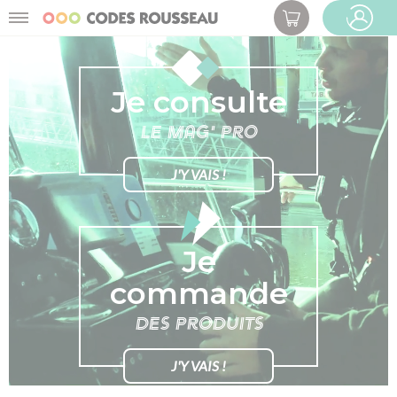
Panneau de gestion des cookies
Menu
ESPACE PRO
Je consulte
le mag' pro
J'Y VAIS !
Je
commande
des produits
J'Y VAIS !