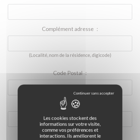
Complément adresse
:
(Localité, nom de la résidence, digicode)
Code Postal
:
Ville
:
LA BOUTIQUE DES PROS
Les cookies stockent des
Permis B / Conduite accompagnée
informations sur votre visite,
Remorque
LE CLUB ROUSSEAU
comme vos préférences et
Qu'est-ce que le Club Rousseau ?
interactions. Ils améliorent le
Pays
:
Post-permis / Prévention