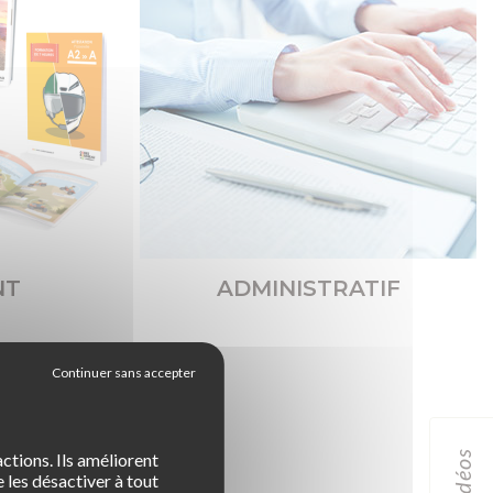
NT
ADMINISTRATIF
idéos
ctions. Ils améliorent
 les désactiver à tout