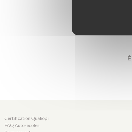
É
Certification Qualiopi
FAQ Auto-écoles