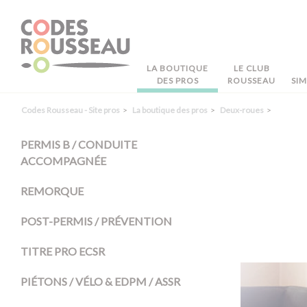
Panneau de gestion des cookies
LA BOUTIQUE
LE CLUB
DES PROS
ROUSSEAU
SI
Codes Rousseau - Site pros
La boutique des pros
Deux-roues
PERMIS B / CONDUITE
ACCOMPAGNÉE
REMORQUE
POST-PERMIS / PRÉVENTION
TITRE PRO ECSR
PIÉTONS / VÉLO & EDPM / ASSR