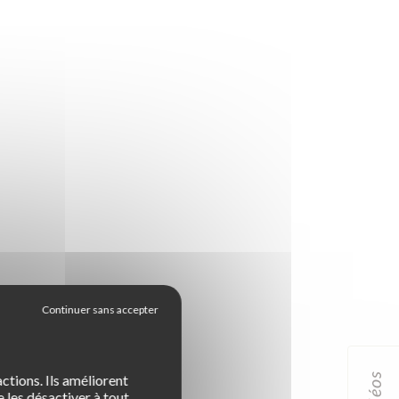
idéos
ctions. Ils améliorent
 les désactiver à tout