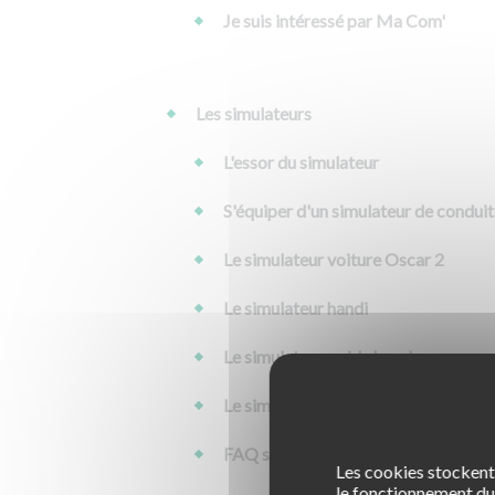
Je suis intéressé par Ma Com'
Les simulateurs
L'essor du simulateur
S'équiper d'un simulateur de condui
Le simulateur voiture Oscar 2
Le simulateur handi
Le simulateur poids lourd
Le simulateur Atlas
FAQ simulateur voiture
Les cookies stockent 
le fonctionnement du 