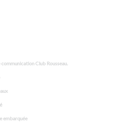
de communication Club Rousseau.
o
eaux
té
que embarquée