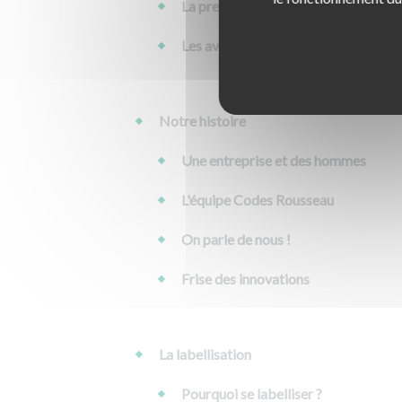
La presse en parle
Les avantages de la simulation
Notre histoire
Une entreprise et des hommes
L'équipe Codes Rousseau
On parle de nous !
Frise des innovations
La labellisation
Pourquoi se labelliser ?