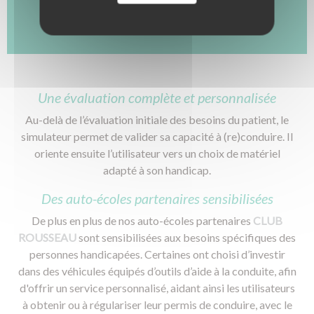
La team Club
Préparation aux CACES
FAQ Club
SST / AIPR / Habilitation électrique
Textile et bagagerie Club Rousseau
Une évaluation complète et personnalisée
Au-delà de l’évaluation initiale des besoins du patient, le
simulateur permet de valider sa capacité à (re)conduire. Il
oriente ensuite l’utilisateur vers un choix de matériel
adapté à son handicap.
Des auto-écoles partenaires sensibilisées
De plus en plus de nos auto-écoles partenaires
CLUB
ROUSSEAU
sont sensibilisées aux besoins spécifiques des
personnes handicapées. Certaines ont choisi d’investir
dans des véhicules équipés d’outils d’aide à la conduite, afin
d'offrir un service personnalisé, aidant ainsi les utilisateurs
à obtenir ou à régulariser leur permis de conduire, avec le