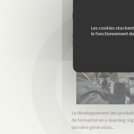
Un savoir-f
Les cookies stockent 
le fonctionnement du 
De la définition du produit ju
intégration garantit une parfai
Le développement des produits 
de formation en e-learning, lo
dernière génération...