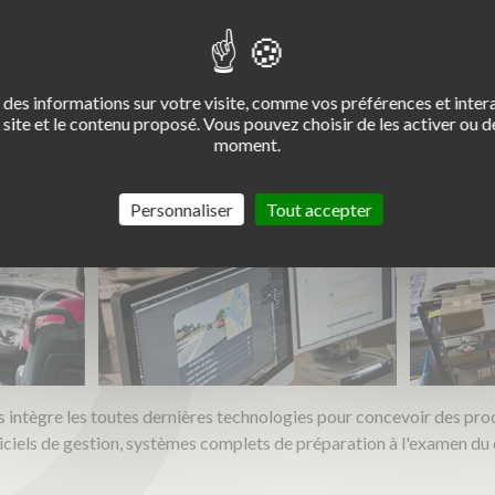
aire inégalé
des informations sur votre visite, comme vos préférences et intera
site et le contenu proposé. Vous pouvez choisir de les activer ou de
squ'à sa commercialisation, Codes Rousseau assure
chaque étape de 
moment.
te maîtrise du contenu et permet de maintenir un niveau de qualité 
Personnaliser
Tout accepter
intègre les toutes dernières technologies pour concevoir des prod
giciels de gestion, systèmes complets de préparation à l'examen du