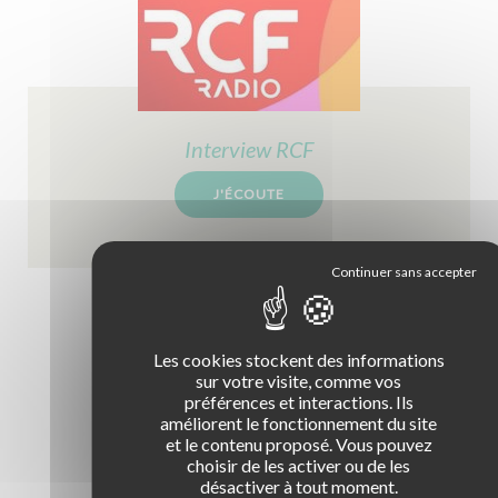
Bien s'assurer
Frise des innovations
Les critères
Poids-lourd
NOS FORMATIONS
La team Club
Préparation aux CACES
FAQ Club
SST / AIPR / Habilitation électrique
Textile et bagagerie Club Rousseau
Interview RCF
J'ÉCOUTE
Les cookies stockent des informations
sur votre visite, comme vos
préférences et interactions. Ils
...et dans la presse !
améliorent le fonctionnement du site
et le contenu proposé. Vous pouvez
choisir de les activer ou de les
désactiver à tout moment.