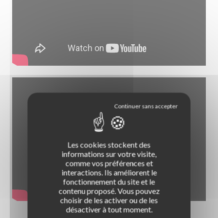
LA BOUTIQUE DES PROS
Les cookies stockent des
Permis B / Conduite accompagnée
informations sur votre visite,
Remorque
LE CLUB ROUSSEAU
comme vos préférences et
Qu'est-ce que le Club Rousseau ?
interactions. Ils améliorent le
Post-permis / Prévention
Pourquoi rejoindre le Club Rousseau ?
fonctionnement du site et le
LES SIMULATEURS
S'équiper d'un simulateur de conduite
contenu proposé. Vous pouvez
Titre pro ECSR
Gagner en visibilité
choisir de les activer ou de les
Le simulateur voiture Oscar 2
NOTRE HISTOIRE
Une entreprise et des hommes
désactiver à tout moment.
Piétons / Vélo & EDPM / ASSR
Être accompagné
Le simulateur handi