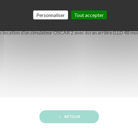
achat de
100 codes d’accès Class Rousseau
Personnaliser
Tout accepter
at de
100 livres de Code B
la
location d’un simulateur OSCAR 2 avec écran arrière (LLD 48 moi
RETOUR