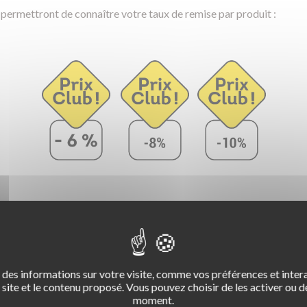
s permettront de connaître votre taux de remise par produit :
xemples d'économies :
at de
100 codes d’accès Suivi Pratique numérique
des informations sur votre visite, comme vos préférences et intera
site et le contenu proposé. Vous pouvez choisir de les activer ou de
achat de
100 codes d’accès Pass Rousseau Tests + Cours
moment.