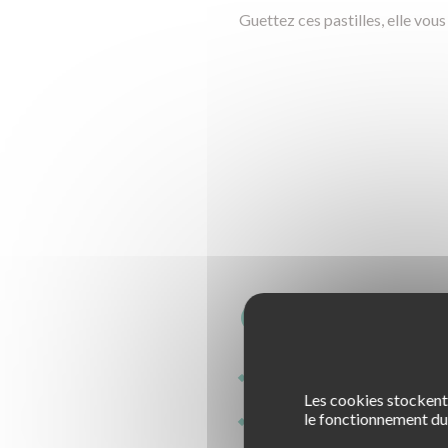
Guettez ces pastilles, elle vou
Quelques e
50 € d’économie
pour l’ach
Les cookies stockent 
le fonctionnement du 
75.90 € d’économie
pour l’