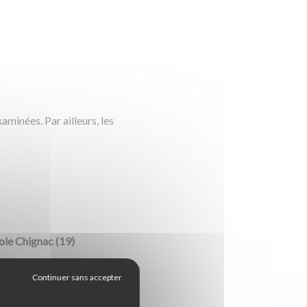
minées. Par ailleurs, les
ole Chignac (19)
arcourir 1000 Km minimum, il n'y