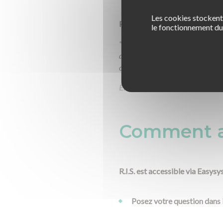
Les cookies stockent 
Pourquoi et comment choisir u
le fonctionnement du 
" Depuis le 1er janvier 2016, vou
de la consommation en vue de la r
consommation.
En savoir plus
Comment ac
R.I.S. est accessible via Easys
Posez votre question dans 