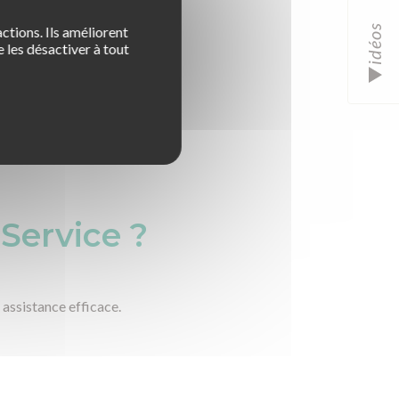
idéos
ctions. Ils améliorent
 les désactiver à tout
ès à un dispositif de médiation
article L.612-1 du Code de la
Service ?
assistance efficace.