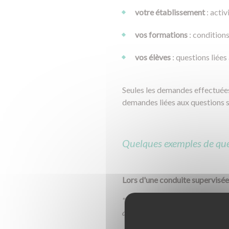
votre établissement
: acti
vos formations
: conditions 
vos élèves
: questions liée
Seules les demandes effectuées 
demandes liées aux questions so
Quelques exemples de que
Lors d'une conduite supervisée
"Étant donné qu'il n'y a plus de
a plus que le RDV préalable d'ob