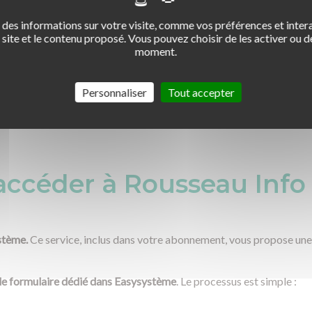
des informations sur votre visite, comme vos préférences et intera
n médiateur ? Auto-école André Le Gall (29)
site et le contenu proposé. Vous pouvez choisir de les activer ou de
moment.
s devez, en tant que professionnel, permettre à tout consommateur l'acc
ésolution amiable de tout éventuel litige. Cette obligation résulte de l'
Personnaliser
Tout accepter
céder à Rousseau Info 
ystème.
Ce service, inclus dans votre abonnement, vous propose une 
le formulaire dédié dans Easysystème
. Le processus est simple :