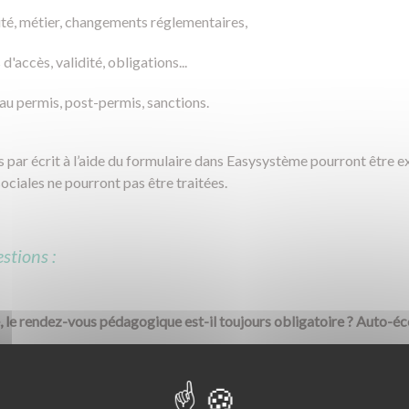
vité, métier, changements réglementaires,
d'accès, validité, obligations...
s au permis, post-permis, sanctions.
par écrit à l’aide du formulaire dans Easysystème pourront être exa
ciales ne pourront pas être traitées.
stions :
, le rendez-vous pédagogique est-il toujours obligatoire ? Auto-éc
 durée minimum (3 mois auparavant) et que les élèves ne doivent plus p
ligatoire (d'après la loi Macron - décrêt du 27 novembre 2015)"
R.I.S