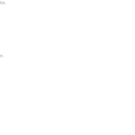
te,
r.