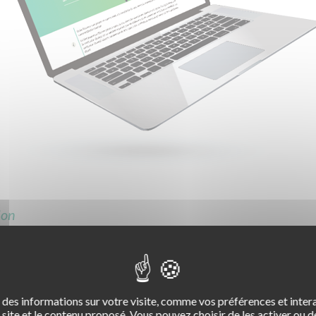
ion
le détail le
processus de labellisation
selon le type d’audit :
initial
suivre toutes les étapes pour la bonne constitution de votre dossie
 à l’issue de l’instruction. Codes Rousseau vous donne les démarches
des informations sur votre visite, comme vos préférences et intera
site et le contenu proposé. Vous pouvez choisir de les activer ou de
ement.