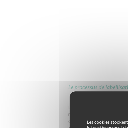
Le processus de labellisat
La deuxième page reprend dans 
renouvellement
. Vous pourrez 
cas, 3 décisions sont possibles
Les cookies stockent 
le fonctionnement du 
envisagée pour votre établiss