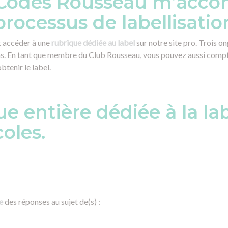
odes Rousseau m’accom
ocessus de labellisatio
t accéder à une
rubrique dédiée au label
sur notre site pro. Trois 
ns. En tant que membre du Club Rousseau, vous pouvez aussi compt
btenir le label.
e entière dédiée à la lab
oles.
e
des réponses au sujet de(s) :