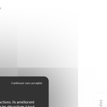
, de surveillance ou encore de
r de labellisation. Dans chaque
 à suivre selon la décision
idéos
ctions. Ils améliorent
 les désactiver à tout