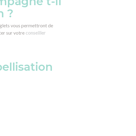
pagne t-il
n ?
onglets vous permettront de
er sur votre
conseiller
ellisation