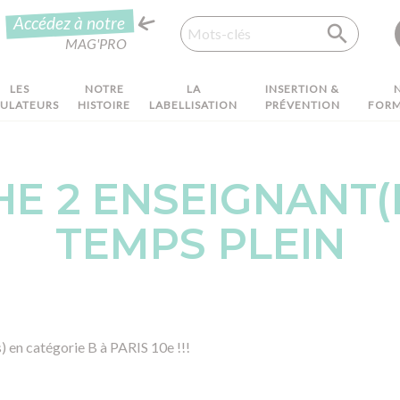
Recherche
Accédez à notre
MAG'PRO
LES
NOTRE
LA
INSERTION &
MULATEURS
HISTOIRE
LABELLISATION
PRÉVENTION
FORM
E 2 ENSEIGNANT(E)
TEMPS PLEIN
 en catégorie B à PARIS 10e !!!