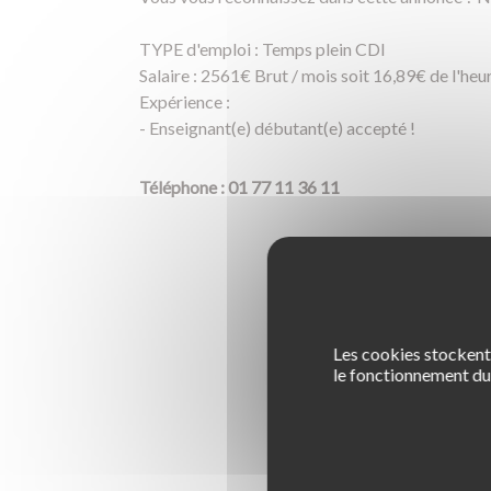
TYPE d'emploi : Temps plein CDI
Salaire : 2561€ Brut / mois soit 16,89€ de l'heur
Expérience :
- Enseignant(e) débutant(e) accepté !
Téléphone : 01 77 11 36 11
Les cookies stockent 
le fonctionnement du 