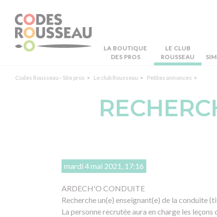
Panneau de gestion des cookies
LA BOUTIQUE
LE CLUB
DES PROS
ROUSSEAU
SI
Codes Rousseau - Site pros
Le club Rousseau
Petites annonces
RECHERCH
mardi 4 mai 2021, 17:16
ARDECH'O CONDUITE
Recherche un(e) enseignant(e) de la conduite (t
La personne recrutée aura en charge les leçons 