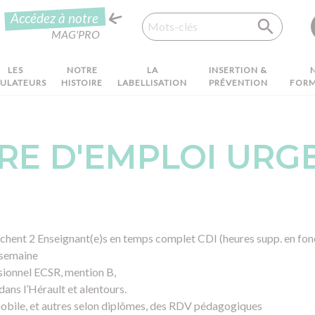
Recherche
Accédez à notre
MAG'PRO
LES
NOTRE
LA
INSERTION &
MULATEURS
HISTOIRE
LABELLISATION
PRÉVENTION
FORM
RE D'EMPLOI URGE
ent 2 Enseignant(e)s en temps complet CDI (heures supp. en fonc
 semaine
sionnel ECSR, mention B,
ans l’Hérault et alentours.
obile, et autres selon diplômes, des RDV pédagogiques