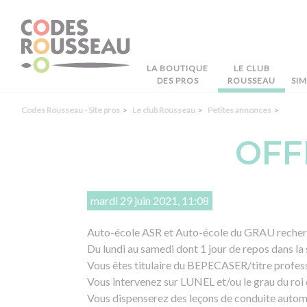
Panneau de gestion des cookies
LA BOUTIQUE
LE CLUB
DES PROS
ROUSSEAU
SI
Codes Rousseau - Site pros
Le club Rousseau
Petites annonces
OFF
mardi 29 juin 2021, 11:08
Auto-école ASR et Auto-école du GRAU recherch
Du lundi au samedi dont 1 jour de repos dans la
Vous êtes titulaire du BEPECASER/titre profes
Vous intervenez sur LUNEL et/ou le grau du roi d
Vous dispenserez des leçons de conduite autom