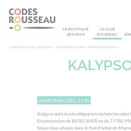
Panneau de gestion des cookies
LA BOUTIQUE
LE CLUB
DES PROS
ROUSSEAU
SI
Codes Rousseau - Site pros
Le club Rousseau
Petites annonces
KALYPSO
mardi 29 juin 2021, 11:40
Kalypso auto école villeparisis recherche un(e) 
En possession du BEPECASER ou du TITRE PRO e
Nous nous situons dans le Nord Seine-et-Marne