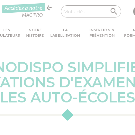
Recherche
Accédez à notre
MAG'PRO
LES
NOTRE
LA
INSERTION &
MULATEURS
HISTOIRE
LABELLISATION
PRÉVENTION
FORM
ODISPO SIMPLIFI
ATIONS D'EXAME
LES AUTO-ÉCOLE