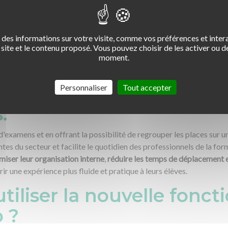
des informations sur votre visite, comme vos préférences et intera
site et le contenu proposé. Vous pouvez choisir de les activer ou de
moment.
Personnaliser
Tout accepter
, une véritable avancée 
.
 d'examens et en offrant la possibilité de regrouper les places sur 
tes du secteur et facilite le quotidien des professionnels de la for
miser leur organisation interne
,
réduire les temps de déplacement
frir une expérience plus fluide et pratique à leurs élèves.
liser la nouvelle foncti
 ?