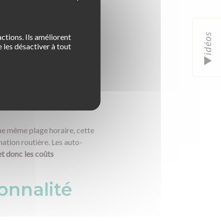
idéos
ctions. Ils améliorent
 les désactiver à tout
pour les
une même plage horaire, cette
mation routière. Les auto-
et donc les coûts
onnalité