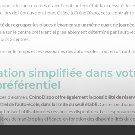
aquelle les auto-écoles étaient confrontées était la nécessité de 
 lors de l'épreuve pratique. Grâce à CrénoDispo, cette contrainte
lité de regrouper les places d'examen sur un même quart de journée,
le sur le centre préférentiel préalablement déterminé par l'auto-é
squ’à 3 centres.
iser le temps et les ressources des auto-écoles, tout en offrant un
tion simplifiée dans vot
référentiel
aces d'examen,
CrénoDispo offre également la possibilité de réserv
el de l'auto-école, dans la limite du seuil établi .
Cette fonctionna
optimiser l'utilisation des ressources disponibles. Les responsable
élèves de manière plus efficace, en fonction des disponibilités du 