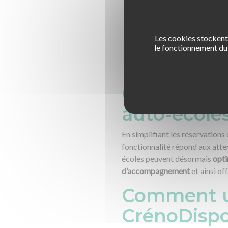
Les cookies stockent 
le fonctionnement du 
CrenoDispo
auto-écoles
En simplifiant les réservations
fonctionnalité répond aux atten
écoles peuvent désormais
opti
d’accompagnement
et ainsi of
Comment uti
CrénoDispo