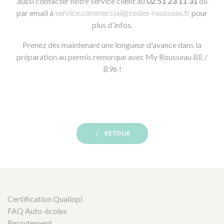
aussi contacter notre service client au
02 51 23 11 31
ou
par email à
service.commercial@codes-rousseau.fr
pour
plus d'infos.
Prenez dès maintenant une longueur d'avance dans la
préparation au permis remorque avec My Rousseau BE /
B96 !
RETOUR
Certification Qualiopi
FAQ Auto-écoles
Recrutement