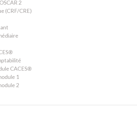
e OSCAR 2
que (CRF/CRE)
tant
médiaire
ACES®
ptabilité
odule CACES®
module 1
module 2