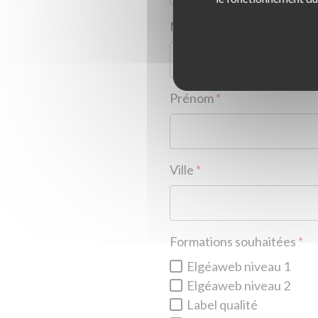
Nom du gérant
*
Prénom
*
Ville
*
Formations souhaitées
*
Elgéaweb niveau 1
Elgéaweb niveau 2
Label qualité