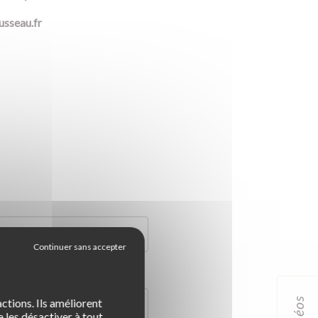
sseau.fr
idéos
ctions. Ils améliorent
 les désactiver à tout