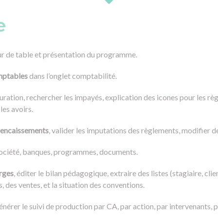
e
our de table et présentation du programme.
omptables
dans l’onglet comptabilité.
cturation, rechercher les impayés, explication des icones pour les rè
les avoirs.
es encaissements
, valider les imputations des règlements, modifier 
ociété, banques, programmes, documents.
rges
, éditer le bilan pédagogique, extraire des listes (stagiaire, clien
 des ventes, et la situation des conventions.
générer le suivi de production par CA, par action, par intervenants