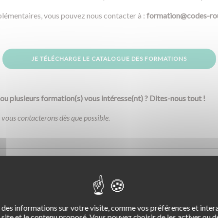
lémentaires, vous pouvez nous contacter à :
formation@codes-rou
JE TÉLÉCHARGE LE CATALOGUE DES FORMATIONS
u plusieurs formation(s) vous intéresse(nt) ? Dites-nous tout !
 vous contacterons dès que possible.
ar C0)
*
des informations sur votre visite, comme vos préférences et intera
site et le contenu proposé. Vous pouvez choisir de les activer ou de