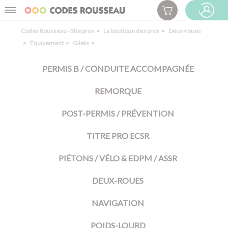
Panneau de gestion des cookies
Menu
ESPACE PRO
Codes Rousseau - Site pros
La boutique des pros
Deux-roues
Équipement
Gilets
PERMIS B / CONDUITE ACCOMPAGNÉE
REMORQUE
POST-PERMIS / PRÉVENTION
TITRE PRO ECSR
PIÉTONS / VÉLO & EDPM / ASSR
DEUX-ROUES
NAVIGATION
POIDS-LOURD