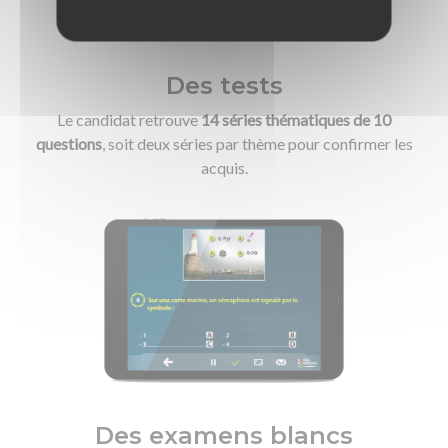
Préparation aux CACES
FAQ Club
SST / AIPR / Habilitation électrique
Des tests
Textile et bagagerie Club Rousseau
Le candidat retrouve
14 séries thématiques de 10
questions
, soit deux séries par thème pour confirmer les
acquis.
Des examens blancs