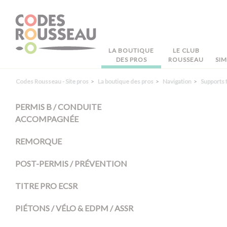
Panneau de gestion des cookies
LA BOUTIQUE
LE CLUB
DES PROS
ROUSSEAU
SI
Codes Rousseau - Site pros
La boutique des pros
Navigation
Supports
PERMIS B / CONDUITE
ACCOMPAGNÉE
REMORQUE
POST-PERMIS / PRÉVENTION
TITRE PRO ECSR
PIÉTONS / VÉLO & EDPM / ASSR