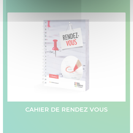
SST / AIPR / Habilitation électrique
Textile et bagagerie Club Rousseau
CAHIER DE RENDEZ VOUS