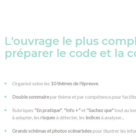
L'ouvrage le plus comp
préparer le code et la c
Organisé selon les
10 thèmes de l'épreuve
.
Double sommaire
par thème et par compétence pour facilite
Rubriques
"En pratique"
,
"Info +"
et
"Sachez que"
tout au lo
à adopter, les
risques
à détecter, les
indices
à analyser...
Grands schémas et photos scénarisées
pour illustrer les inf