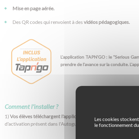
Mise en page aérée.
Des QR codes qui renvoient à des
vidéos pédagogiques.
L'application TAPN'GO : le "Serious Game
prendre de l'avance sur la conduite. L'app
Comment l'installer ?
1)
Vos élèves téléchargent l'application Tapn'Go
depuis leur sma
Les cookies stockent 
d'activation présent dans l'Autoguide.
le fonctionnement du 