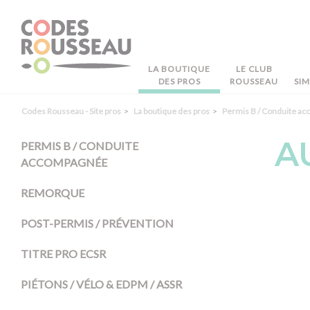
Panneau de gestion des cookies
LA BOUTIQUE
LE CLUB
DES PROS
ROUSSEAU
SI
Codes Rousseau - Site pros
La boutique des pros
Permis B / Conduite a
A
PERMIS B / CONDUITE
ACCOMPAGNÉE
REMORQUE
POST-PERMIS / PRÉVENTION
TITRE PRO ECSR
PIÉTONS / VÉLO & EDPM / ASSR