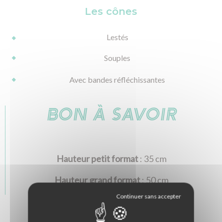
Les cônes
Lestés
Souples
Avec bandes réfléchissantes
BON À SAVOIR
Hauteur petit format
: 35 cm
Hauteur grand format
: 50 cm