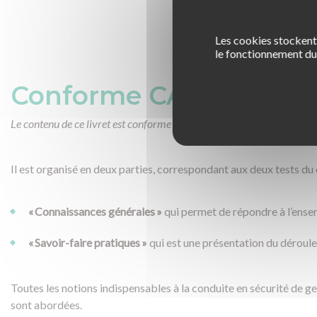
Les cookies stockent 
le fonctionnement du 
Conforme CACES® R.48
Le contenu de ce livret est conforme au référentiel des recomman
Il est organisé en deux parties, correspondant aux deux tests d
« Connaissances générales »
qui permet de répondre à l’ense
« Savoir-faire pratiques »
qui est une présentation du déroul
Toutes les notions indispensables à la conduite en sécurité de 
sont abordées.