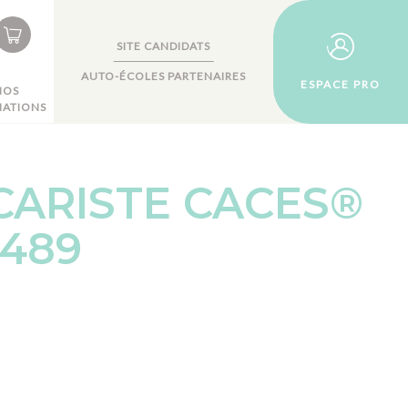
SITE CANDIDATS
AUTO-ÉCOLES PARTENAIRES
ESPACE PRO
NOS
ATIONS
CARISTE CACES®
.489