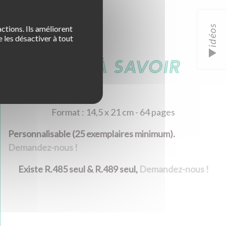
idéos
ctions. Ils améliorent
 les désactiver à tout
BON À SAVOIR
Format : 14,5 x 21 cm - 64 pages
Personnalisable (25 exemplaires minimum).
Demandez-nous !
Existe R.485 seul & R.489 seul,
Demandez-nous !