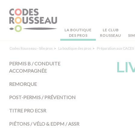
Panneau de gestion des cookies
LA BOUTIQUE
LE CLUB
DES PROS
ROUSSEAU
SI
Codes Rousseau - Site pros
La boutique des pros
Préparation aux CACES
LI
PERMIS B / CONDUITE
ACCOMPAGNÉE
REMORQUE
POST-PERMIS / PRÉVENTION
TITRE PRO ECSR
PIÉTONS / VÉLO & EDPM / ASSR