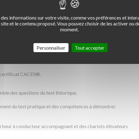
des informations sur votre visite, comme vos préférences et intera
site et le contenu proposé. Vous pouvez choisir de les activer ou de
moment.
5-R.489
Personnaliser
Tout accepter
dations CACES® R.485 et R.489
u certificat CACES®.
mble des questions du test théorique.
ement du test pratique et des compétences à démontrer.
gerbeur à conducteur accompagnant et des chariots élévateurs