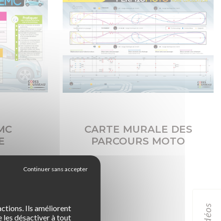
MC
CARTE MURALE DES
E
PARCOURS MOTO
idéos
ctions. Ils améliorent
 les désactiver à tout