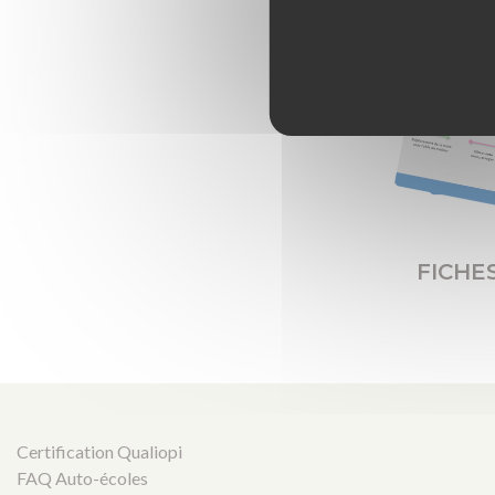
FICHE
Certification Qualiopi
FAQ Auto-écoles