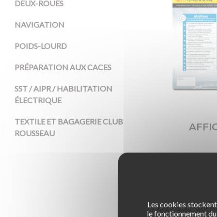
DEUX-ROUES
NAVIGATION
POIDS-LOURD
PRÉPARATION AUX CACES
SST / AIPR / HABILITATION
ÉLECTRIQUE
TEXTILE ET BAGAGERIE CLUB
AFFI
ROUSSEAU
Les cookies stockent 
le fonctionnement du 