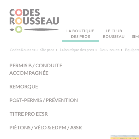
Panneau de gestion des cookies
LA BOUTIQUE
LE CLUB
DES PROS
ROUSSEAU
SI
Codes Rousseau - Site pros
La boutique des pros
Deux-roues
Équipe
PERMIS B / CONDUITE
ACCOMPAGNÉE
REMORQUE
POST-PERMIS / PRÉVENTION
TITRE PRO ECSR
PIÉTONS / VÉLO & EDPM / ASSR