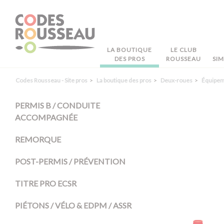
Panneau de gestion des cookies
LA BOUTIQUE
LE CLUB
DES PROS
ROUSSEAU
SI
Codes Rousseau - Site pros
La boutique des pros
Deux-roues
Équipe
PERMIS B / CONDUITE
ACCOMPAGNÉE
REMORQUE
POST-PERMIS / PRÉVENTION
TITRE PRO ECSR
PIÉTONS / VÉLO & EDPM / ASSR