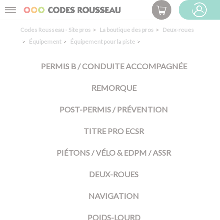
Panneau de gestion des cookies
Menu
ESPACE PRO
Codes Rousseau - Site pros
La boutique des pros
Deux-roues
Équipement
Équipement pour la piste
PERMIS B / CONDUITE ACCOMPAGNÉE
REMORQUE
POST-PERMIS / PRÉVENTION
TITRE PRO ECSR
PIÉTONS / VÉLO & EDPM / ASSR
DEUX-ROUES
NAVIGATION
POIDS-LOURD