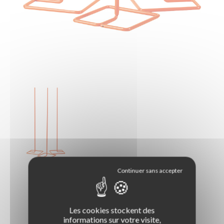
LA BOUTIQUE DES PROS
Les cookies stockent des
Permis B / Conduite accompagnée
informations sur votre visite,