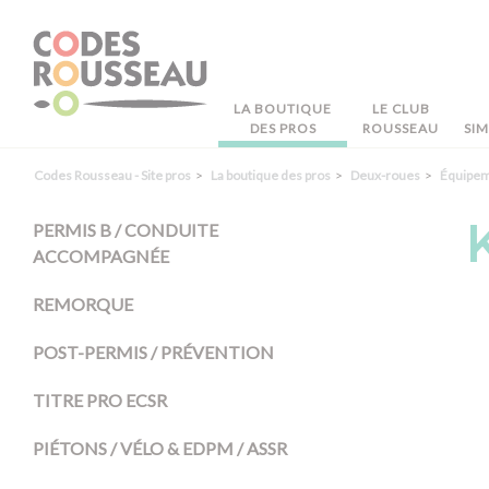
Panneau de gestion des cookies
LA BOUTIQUE
LE CLUB
DES PROS
ROUSSEAU
SI
Codes Rousseau - Site pros
La boutique des pros
Deux-roues
Équipe
PERMIS B / CONDUITE
ACCOMPAGNÉE
REMORQUE
POST-PERMIS / PRÉVENTION
TITRE PRO ECSR
PIÉTONS / VÉLO & EDPM / ASSR