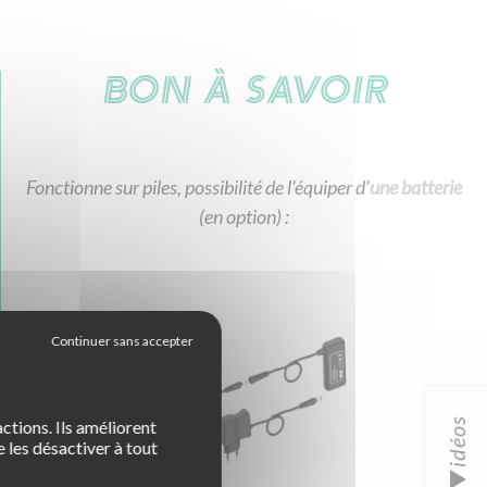
BON À SAVOIR
Fonctionne sur piles, possibilité de l'équiper d’
une batterie
(en option) :
idéos
ctions. Ils améliorent
 les désactiver à tout