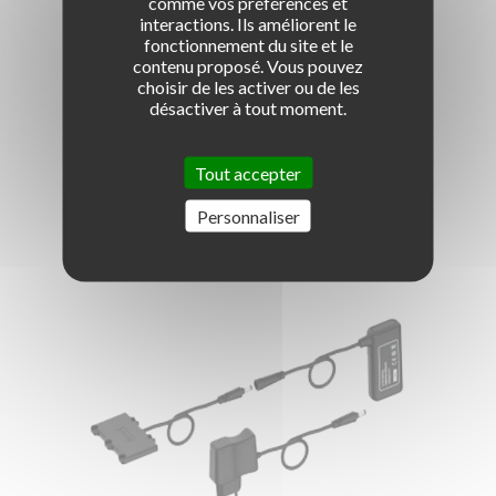
Remorque
LE CLUB ROUSSEAU
comme vos préférences et
Qu'est-ce que le Club Rousseau ?
interactions. Ils améliorent le
Post-permis / Prévention
Pourquoi rejoindre le Club Rousseau ?
fonctionnement du site et le
LES SIMULATEURS
S'équiper d'un simulateur de conduite
contenu proposé. Vous pouvez
Titre pro ECSR
Gagner en visibilité
choisir de les activer ou de les
Le simulateur voiture Oscar 2
NOTRE HISTOIRE
Une entreprise et des hommes
désactiver à tout moment.
Piétons / Vélo & EDPM / ASSR
Être accompagné
Le simulateur handi
L'équipe Codes Rousseau
LA LABELLISATION
SUPPORT DE FIXATION RADAR
Pourquoi se labelliser ?
Deux-roues
Améliorer sa rentabilité
Le simulateur Atlas
ALFANO MOTO-ÉCOLES
On parle de nous !
Tout accepter
Les modalités
INSERTION & PRÉVENTION
Navigation
Nos solutions de prévention
Bien s'assurer
Frise des innovations
Les critères
Personnaliser
Poids-lourd
NOS FORMATIONS
La team Club
Préparation aux CACES
FAQ Club
SST / AIPR / Habilitation électrique
Textile et bagagerie Club Rousseau