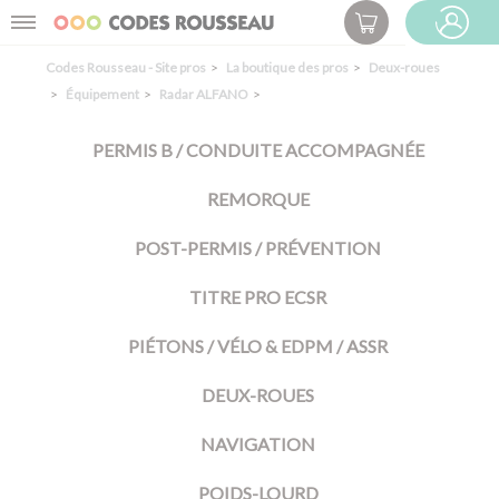
Panneau de gestion des cookies
Menu
ESPACE PRO
Codes Rousseau - Site pros
La boutique des pros
Deux-roues
Équipement
Radar ALFANO
PERMIS B / CONDUITE ACCOMPAGNÉE
REMORQUE
POST-PERMIS / PRÉVENTION
TITRE PRO ECSR
PIÉTONS / VÉLO & EDPM / ASSR
DEUX-ROUES
NAVIGATION
POIDS-LOURD