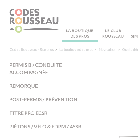
Panneau de gestion des cookies
LA BOUTIQUE
LE CLUB
DES PROS
ROUSSEAU
SI
Codes Rousseau - Site pros
La boutique des pros
Navigation
Outils dé
PERMIS B / CONDUITE
ACCOMPAGNÉE
REMORQUE
POST-PERMIS / PRÉVENTION
TITRE PRO ECSR
PIÉTONS / VÉLO & EDPM / ASSR