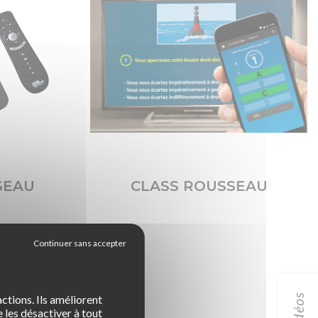
SEAU
CLASS ROUSSEAU
idéos
ctions. Ils améliorent
 les désactiver à tout