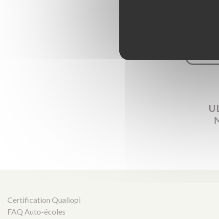
U
Certification Qualiopi
FAQ Auto-écoles