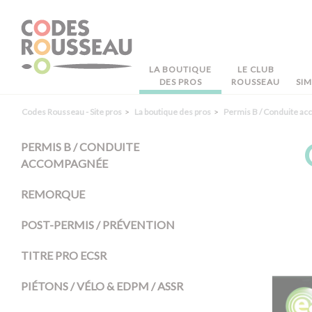
Panneau de gestion des cookies
LA BOUTIQUE
LE CLUB
DES PROS
ROUSSEAU
SI
Codes Rousseau - Site pros
La boutique des pros
Permis B / Conduite a
PERMIS B / CONDUITE
ACCOMPAGNÉE
REMORQUE
POST-PERMIS / PRÉVENTION
TITRE PRO ECSR
PIÉTONS / VÉLO & EDPM / ASSR