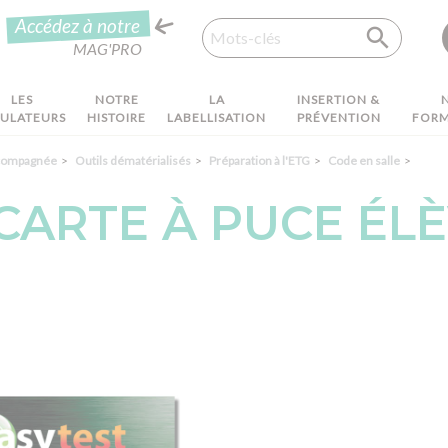
Recherche
Accédez à notre
MAG'PRO
LES
NOTRE
LA
INSERTION &
MULATEURS
HISTOIRE
LABELLISATION
PRÉVENTION
FORM
ccompagnée
Outils dématérialisés
Préparation à l'ETG
Code en salle
CARTE À PUCE ÉL