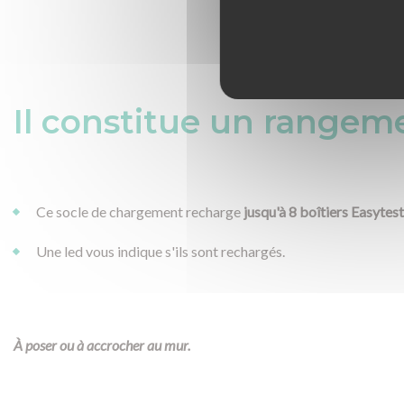
Il constitue un rangeme
Ce socle de chargement recharge
jusqu'à 8 boîtiers Easytes
Une led vous indique s'ils sont rechargés.
À poser ou à accrocher au mur.