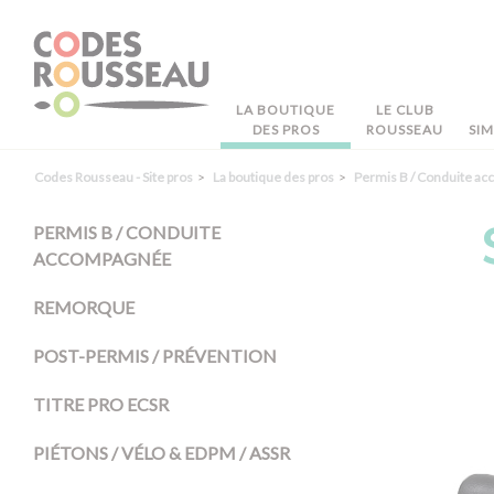
Panneau de gestion des cookies
LA BOUTIQUE
LE CLUB
DES PROS
ROUSSEAU
SI
Codes Rousseau - Site pros
La boutique des pros
Permis B / Conduite a
PERMIS B / CONDUITE
ACCOMPAGNÉE
REMORQUE
POST-PERMIS / PRÉVENTION
TITRE PRO ECSR
PIÉTONS / VÉLO & EDPM / ASSR