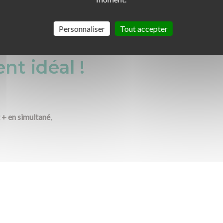
Personnaliser
Tout accepter
nt idéal !
t + en simultané
,