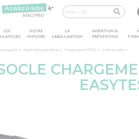
Recherche
Accédez à notre
MAG'PRO
LES
NOTRE
LA
INSERTION &
MULATEURS
HISTOIRE
LABELLISATION
PRÉVENTION
FORM
ccompagnée
Outils dématérialisés
Préparation à l'ETG
Code en salle
SOCLE CHARGEMEN
EASYTE