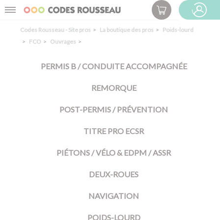
Panneau de gestion des cookies
Menu
ESPACE PRO
Codes Rousseau - Site pros
La boutique des pros
Poids-lourd
FCO
Ouvrages
PERMIS B / CONDUITE ACCOMPAGNÉE
REMORQUE
POST-PERMIS / PRÉVENTION
TITRE PRO ECSR
PIÉTONS / VÉLO & EDPM / ASSR
DEUX-ROUES
NAVIGATION
POIDS-LOURD