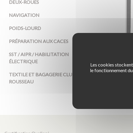
DEUX-ROUES
NAVIGATION
POIDS-LOURD
PRÉPARATION AUX CACES
SST / AIPR / HABILITATION
ÉLECTRIQUE
Les cookies stockent 
le fonctionnement du 
TEXTILE ET BAGAGERIE CLUB
LIVRE
ROUSSEAU