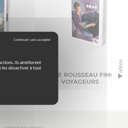
idéos
ctions. Ils améliorent
 les désactiver à tout
 FIMO
CODE ROUSSEAU FIMO
SES
VOYAGEURS