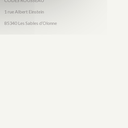
CODES ROUSSEAU
1 rue Albert Einstein
85340 Les Sables d’Olonne