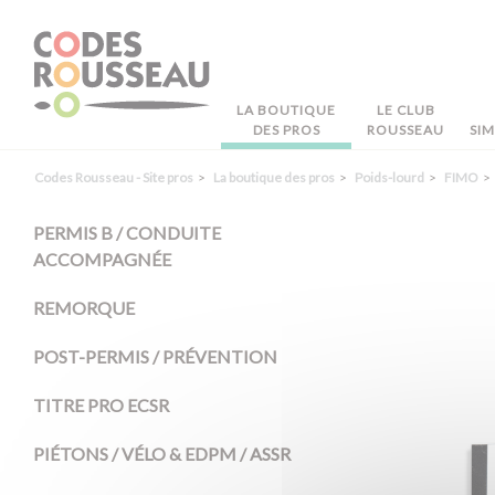
Panneau de gestion des cookies
LA BOUTIQUE
LE CLUB
DES PROS
ROUSSEAU
SI
Codes Rousseau - Site pros
La boutique des pros
Poids-lourd
FIMO
PERMIS B / CONDUITE
ACCOMPAGNÉE
REMORQUE
POST-PERMIS / PRÉVENTION
TITRE PRO ECSR
PIÉTONS / VÉLO & EDPM / ASSR