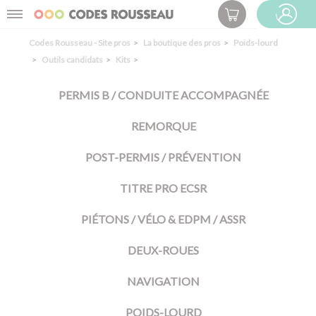
Panneau de gestion des cookies
Menu
ESPACE PRO
Codes Rousseau - Site pros
La boutique des pros
Poids-lourd
Outils candidats
Kits
PERMIS B / CONDUITE ACCOMPAGNÉE
REMORQUE
POST-PERMIS / PRÉVENTION
TITRE PRO ECSR
PIÉTONS / VÉLO & EDPM / ASSR
DEUX-ROUES
NAVIGATION
POIDS-LOURD