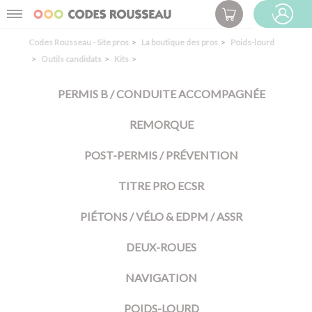
Panneau de gestion des cookies
Menu
ESPACE PRO
Codes Rousseau - Site pros
La boutique des pros
Poids-lourd
Outils candidats
Kits
PERMIS B / CONDUITE ACCOMPAGNÉE
REMORQUE
POST-PERMIS / PRÉVENTION
TITRE PRO ECSR
PIÉTONS / VÉLO & EDPM / ASSR
DEUX-ROUES
NAVIGATION
POIDS-LOURD