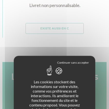
Livret non personnalisable.
EXISTE AUSSI EN C
Les autres produits
LA BOUTIQUE DES PROS
Les cookies stockent des
Permis B / Conduite accompagnée
qui peuvent vous
informations sur votre visite,
Remorque
LE CLUB ROUSSEAU
comme vos préférences et
Qu'est-ce que le Club Rousseau ?
intéresser :
interactions. Ils améliorent le
Post-permis / Prévention
Pourquoi rejoindre le Club Rousseau ?
fonctionnement du site et le
LES SIMULATEURS
S'équiper d'un simulateur de conduite
contenu proposé. Vous pouvez
Titre pro ECSR
Gagner en visibilité