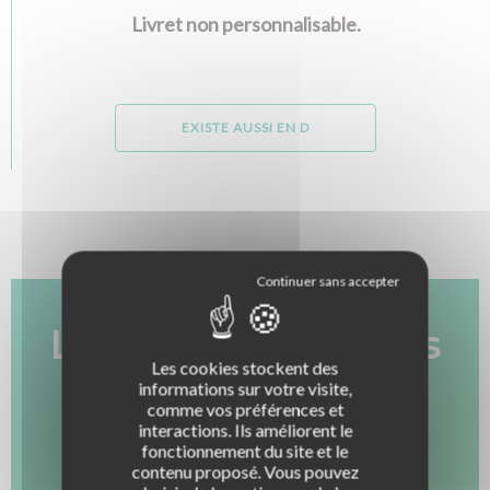
Livret non personnalisable.
EXISTE AUSSI EN D
Les autres produits
LA BOUTIQUE DES PROS
Les cookies stockent des
Permis B / Conduite accompagnée
qui peuvent vous
informations sur votre visite,
Remorque
LE CLUB ROUSSEAU
comme vos préférences et
Qu'est-ce que le Club Rousseau ?
intéresser :
interactions. Ils améliorent le
Post-permis / Prévention
Pourquoi rejoindre le Club Rousseau ?
fonctionnement du site et le
LES SIMULATEURS
S'équiper d'un simulateur de conduite
contenu proposé. Vous pouvez
Titre pro ECSR
Gagner en visibilité