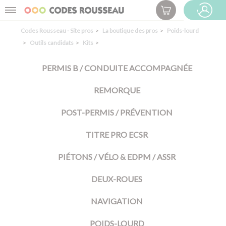
Panneau de gestion des cookies
Menu
ESPACE PRO
Codes Rousseau - Site pros
La boutique des pros
Poids-lourd
Outils candidats
Kits
PERMIS B / CONDUITE ACCOMPAGNÉE
REMORQUE
POST-PERMIS / PRÉVENTION
TITRE PRO ECSR
PIÉTONS / VÉLO & EDPM / ASSR
DEUX-ROUES
NAVIGATION
POIDS-LOURD